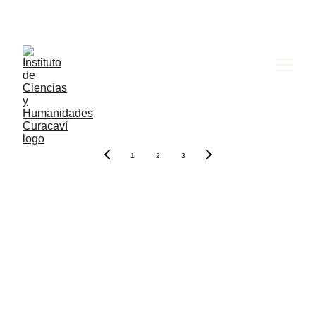
Matrículas Abiertas Admisión 2027 
1
2
3
FORMACIÓN DE EXCELENCIA EN 
CIENCIAS, ARTES Y HUMANIDADES
Contacto