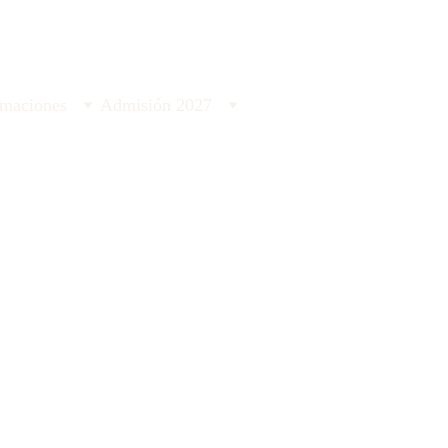
Matrículas Abiertas Admisión 2027 
rmaciones
Admisión 2027